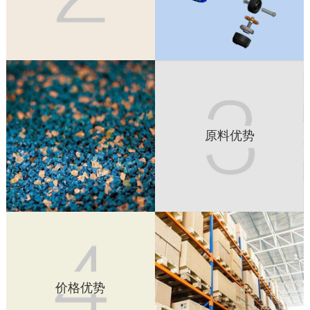
障。KTC努力把 “美观、科技、绿色、灵活、适用”的元素注入
在每一个脚轮。
原料优势
KTC轮子材质为超级聚氨酯，PA6，浇铸尼龙等多种材质，适
原料优势
用于各种不同的环境进行选择。架壳、底板、脚轮座均采用级
进模一次成型技术，效率高、负载高、强度高、耐冲击，在承
载、静压、行走、撞击实验中均能达到欧规标准和国家标准，
盐雾实验达到了国家6级标准。
价格优势
我公司采用国际先进的销售模式，节省了中间环节，使产品直
价格优势
接面向消费者，省下的销售费用，直接让利于消费者，使价格