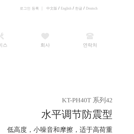
|
/
/
/
로그인
등록
中文版
English
한글
Deutsch
비스
회사
연락처
KT-PH40T 系列42
水平调节防震型
低高度，小噪音和摩擦，适于高荷重