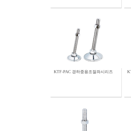
KTF-PAC 경하중용조절좌시리즈
K