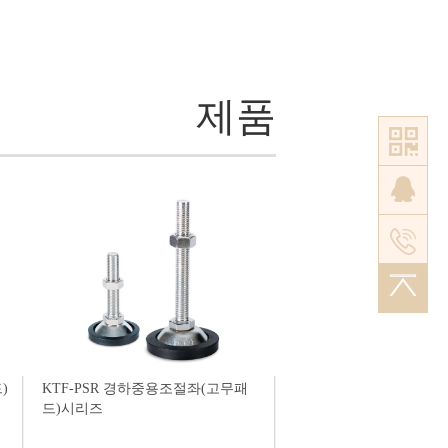
Tr52×7P
Tr60×7P
제품
)
KTF-PSR 경하중용조절좌(고무패
드)시리즈