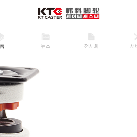
품
뉴스
전시회
서