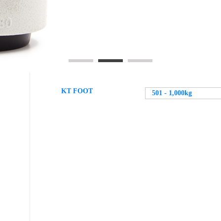
KT FOOT
501 - 1,000kg
허용 하중：
Alle
0 - 250kg
251 - 500kg
501 - 1,000kg
1,001 - 2,000kg
2,001 - 3,000kg
3,001 - 10,000kg