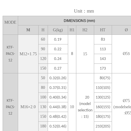
Unit：mm
DIME
NSIONS
(mm)
MODE
M
H
G(kg)
H1
H
2
H
T
Ø
6
0
0.19
83
KTF-
9
0
0.22
113
Ø
5
PACS-
M
12
×
1.75
8
1
5
5
1
20
0.24
143
12
1
50
0.27
173
5
0
0.32(0.26)
80(75)
80
0.37(0.31)
110(105)
100
0.40(0.34)
20
130(125)
KTF-
Ø
75
(model
M
16
×
2.0
1
30
10
(modelsele
PACS-
0.44(0.38)
160(155)
selection
:Ø
5
12
1
50
0.48(0.42)
: 15)
180(175)
1
80
0.52(0.46)
210(205)