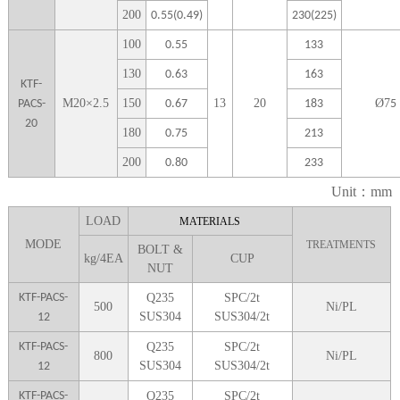
2
00
0.55(0.49)
230(225)
1
00
0.55
133
1
30
0.63
163
KTF-
M
20
×
2.5
1
50
13
20
Ø
7
PACS-
0.67
183
5
20
1
80
0.75
213
2
00
0.80
233
Unit：mm
LOA
D
MATERIALS
MODE
TREATMENTS
BOLT &
kg/4EA
CUP
NUT
KTF-PACS-
Q235
SPC/2t
5
00
Ni/PL
SUS304
SUS304/2t
12
KTF-PACS-
Q235
SPC/2t
8
00
Ni/PL
SUS304
SUS304/2t
12
KTF-PACS-
Q235
SPC/2t