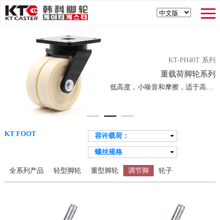
KT-PH40T 系列
重载荷脚轮系列
低高度，小噪音和摩擦，适于高荷重
KT FOOT
容许载荷：
Alle
螺丝规格
0 - 250kg
Alle
251 - 500kg
全系列产品
轻型脚轮
重型脚轮
调节脚
轮子
M6×1.0P
501 - 1,000kg
M8×1.25P
1,001 - 2,000kg
M10×1.5P
2,001 - 3,000kg
M12×1.75P
3,001 - 10,000kg
M16×2.0P