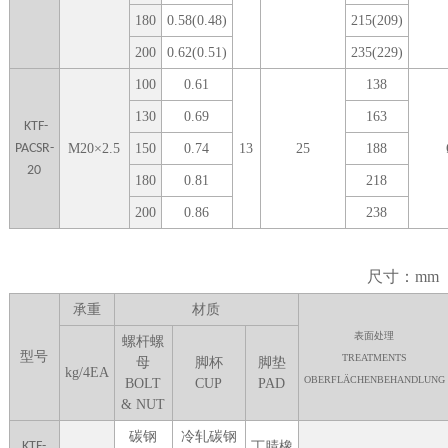
1
80
0.58(0.48)
215(209)
2
00
0.62(0.51)
235(229)
1
00
0.61
138
1
30
0.69
163
KTF-
PACSR-
M
20
×
2.5
1
50
0.74
13
25
188
20
1
80
0.81
218
2
00
0.86
238
尺寸：mm
承重
材质
表面处理
螺杆螺
型号
TREATMENTS
母
脚杯
脚垫
kg/4EA
OBERFLÄCHENBEHANDLUNG
BOLT
CUP
P
AD
& NUT
碳钢
冷轧碳钢
KTF-
丁腈橡