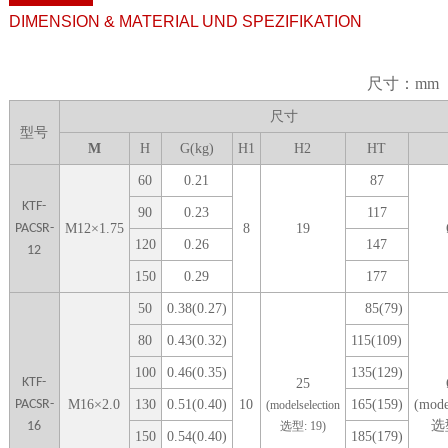
DIMENSION & MATERIAL UND SPEZIFIKATION
尺寸：mm
尺寸
型号
M
H
G(kg)
H1
H
2
H
T
6
0
0
.21
87
KTF-
9
0
0
.23
1
17
PACSR-
M
12
×
1.75
8
19
1
20
0
.26
1
47
12
1
50
0
.29
1
77
5
0
0.38(0.27)
85(79)
80
0.43(0.32)
115(109)
100
0.46(0.35)
135(129)
KTF-
25
PACSR-
M
16
×
2.0
1
30
0.51(0.40)
10
165(159)
(mode
(modelselection
选
16
选型: 1
9
)
1
50
0.54(0.40)
185(179)