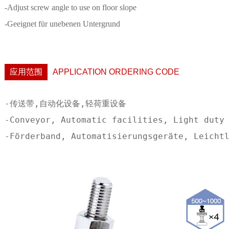
-Adjust screw angle to use on floor slope
-Geeignet für unebenen Untergrund
应用范围
APPLICATION ORDERING CODE
-传送带,自动化设备,轻荷重设备 

-Conveyor, Automatic facilities, Light duty 
-Förderband, Automatisierungsgeräte, Leichtl